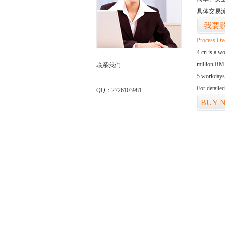
具体交易
我要
Process Ov
4.cn is a w
million RMB
联系我们
5 workdays
For detaile
QQ：2726103981
BUY 