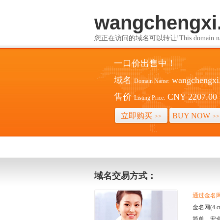
wangchengxi
您正在访问的域名可以转让!This domain name i
一口价出售中！
域名
wangchengxi
Domain Name:
售价
CNY 2207.00
Listing Price:
立即购买
BUY NOW
>>
>>
域名交易方式：
通过金名网(
金名网(4
简单、安