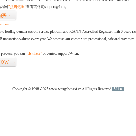
流程可
“点击这里”
查看或咨询support@4.cn。
购买
>>
erview:
orld leading domain escrow service platform and ICANN-Accredited Registrar, with 6 years ri
 transaction volume every year. We promise our clients with professional, safe and easy third-
.
d process, you can
“visit here”
or contact support@4.cn.
NOW
>>
Copyright © 1998 -2025 www.wangchengxi.cn All Rights Reserved
51La